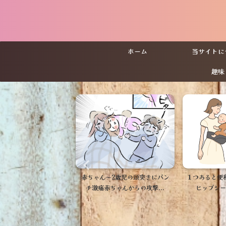
ホーム
当サイトに
趣味
【病児保育？
～2歳児の頭突きにパン
１つあると便利！楽天人気の高い
ート？】ワー
ちゃんからの攻撃...
ヒップシートだけを紹介！