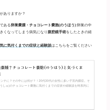
がありますか？
である
卵巣嚢腫・チョコレート嚢胞(のうほう)
:卵巣の中
きくなってしまう病気になり
腹腔鏡手術
をしたときの経
気に気付くまでの症状と経験談
はこちらをご覧ください
嚢腫？チョコレート嚢胞(のうほう)と気づくま
談
センチに？その中には何が？！20代30代の女性に多い子宮内膜症。そ
のうしゅ)のチョコレート嚢胞に気付くまでの症状や経験談を時系列に