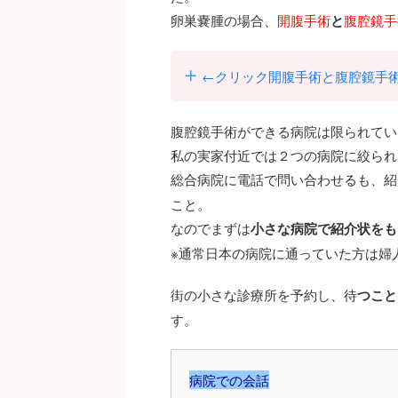
卵巣嚢腫の場合、
開腹手術
と
腹腔鏡手
←クリック開腹手術と腹腔鏡手術
腹腔鏡手術ができる病院は限られてい
私の実家付近では２つの病院に絞られ
総合病院に電話で問い合わせるも、紹
こと。
なのでまずは
小さな病院で紹介状をも
※通常日本の病院に通っていた方は婦
街の小さな診療所を予約し、待
つこと
す。
病院での会話