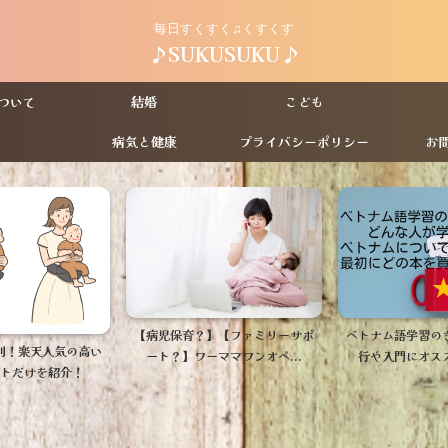
毎日すくすく♫くすくす
♪SUKUSUKU♪
ついて
結婚
こども
病気と健康
プライバシーポリシー
お
】【ファミリーサポ
ベトナム語学習のきっかけは？旅
LDK包丁ラン
ママワンオペ...
行や入門にオススメの本は...
SHOWチャンネル