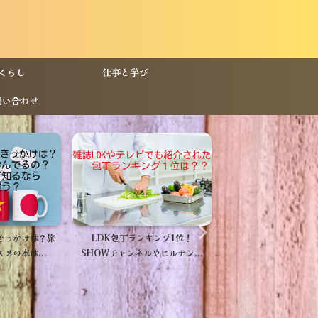
くらし
仕事と学び
問い合わせ
キング1位！
待ち合わせはホテルのロビーで。
30･40代の婚活！交
やヒルナン...
お見合～実践編～
義は？～お見合準備編