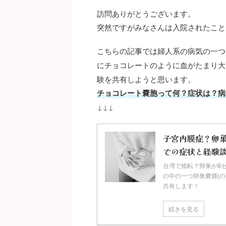
訪問ありがとうございます。
突然ですがみなさんは入院されたこと
こちらの記事では婦人系の病気の一つ
にチョコレートのように血がたまり大
験を共有しようと思います。
チョコレート嚢胞って何？症状は？病
↓↓↓
子宮内膜症？卵巣
での症状と経験
台湾で捻転？卵巣が8
の中の一つ卵巣嚢腫(
共有します！
続きを見る