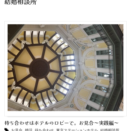
結婚相談所
待ち合わせはホテルのロビーで。お見合～実践編～
お見合
,
婚活
,
待ち合わせ
,
東京ステーションホテル
,
結婚相談所