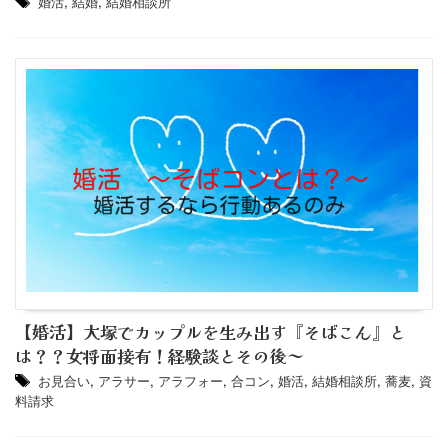
婚活
,
結婚
,
結婚相談所
【婚活】大塚でカップルを生み出す『そばこん』と
は？？女将面接有！経験談とその後～
お見合い
,
アラサー
,
アラフォー
,
合コン
,
婚活
,
結婚相談所
,
蕎麦
,
資
料請求