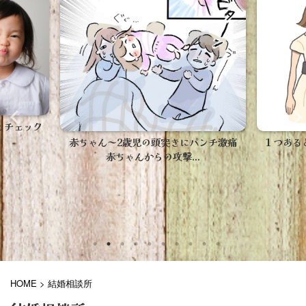
【病児
ト
パンチ激痛
１つあると便利！楽天人気の高いヒップ
.
シートだけを紹介！
HOME
>
結婚相談所