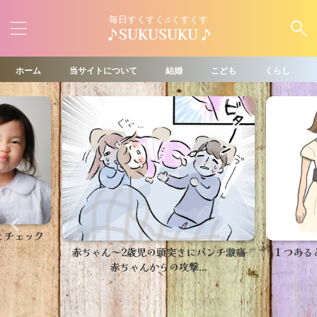
毎日すくすく♫くすくす
♪SUKUSUKU♪
ホーム
当サイトについて
結婚
こども
くらし
とチェック
赤ちゃん～2歳児の頭突きにパンチ激痛
１つある
赤ちゃんからの攻撃...