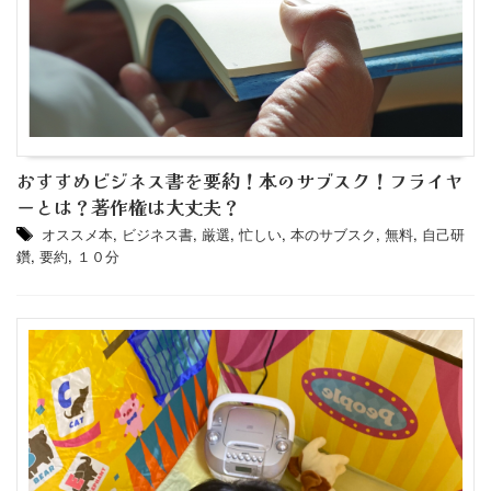
おすすめビジネス書を要約！本のサブスク！フライヤ
ーとは？著作権は大丈夫？
オススメ本
,
ビジネス書
,
厳選
,
忙しい
,
本のサブスク
,
無料
,
自己研
鑽
,
要約
,
１０分