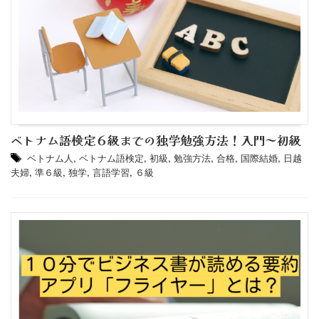
ベトナム語検定６級までの独学勉強方法！入門～初級
ベトナム人
,
ベトナム語検定
,
初級
,
勉強方法
,
合格
,
国際結婚
,
日越
夫婦
,
準６級
,
独学
,
言語学習
,
６級