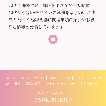
30代で海外勤務、帰国後まさかの国際結婚！
40代からはLPデザインの勉強をはじめ0→1達
成！ 様々な経験を基に関連事項の紹介やお役
立ち情報を発信していきます！
ホーム
当サイトについて
結婚
こども
くらし
仕事と学
び
趣味
病気と健康
プライバシーポリシー
お問い合わせ
毎日すくすく♫くすくす
♪SUKUSUKU♪