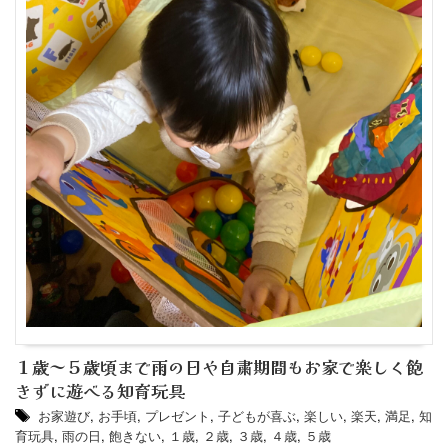
１歳～５歳頃まで雨の日や自粛期間もお家で楽しく飽
きずに遊べる知育玩具
お家遊び
,
お手頃
,
プレゼント
,
子どもが喜ぶ
,
楽しい
,
楽天
,
満足
,
知
育玩具
,
雨の日
,
飽きない
,
１歳
,
２歳
,
３歳
,
４歳
,
５歳