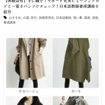
【体験談有】手に職を！サポート充実ヒューマンアカ
デミー電子パンフでチェック！日本語教師養成講座を
紹介
おすすめ
,
介護
,
割引
,
技能実習生
,
日本語教師
,
習い事
,
講座
,
資格
,
養成講座