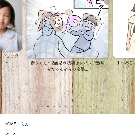
【病児
ト
パンチ激痛
１つあると便利！楽天人気の高いヒップ
.
シートだけを紹介！
HOME
>
らん