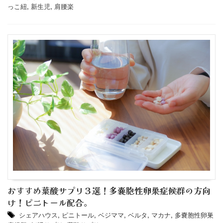
っこ紐
,
新生児
,
肩腰楽
おすすめ葉酸サプリ３選！多嚢胞性卵巣症候群の方向
け！ピニトール配合。
シェアハウス
,
ピニトール
,
ベジママ
,
ベルタ
,
マカナ
,
多嚢胞性卵巣