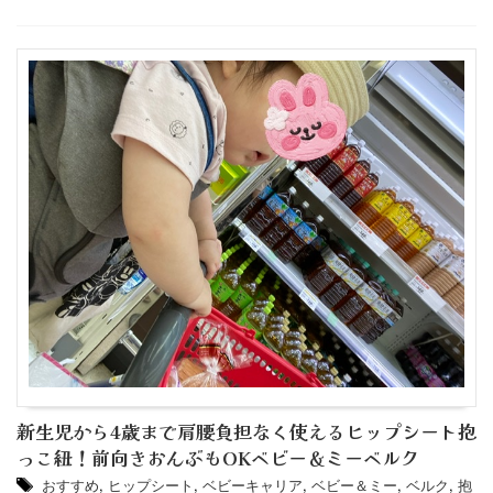
新生児から4歳まで肩腰負担なく使えるヒップシート抱
っこ紐！前向きおんぶもOKベビー＆ミーベルク
おすすめ
,
ヒップシート
,
ベビーキャリア
,
ベビー＆ミー
,
ベルク
,
抱