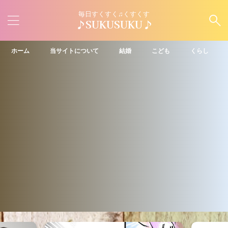
毎日すくすく♫くすくす
♪SUKUSUKU♪
ホーム
当サイトについて
結婚
こども
くらし