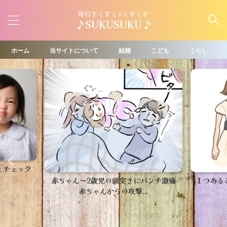
毎日すくすく♫くすくす
♪SUKUSUKU♪
ホーム
当サイトについて
結婚
こども
くらし
とチェック
赤ちゃん～2歳児の頭突きにパンチ激痛
１つある
赤ちゃんからの攻撃...