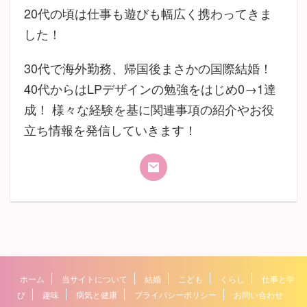
20代の頃は仕事も遊びも幅広く携わってきま
した！
30代で海外勤務、帰国後まさかの国際結婚！
40代からはLPデザインの勉強をはじめ0→1達
成！ 様々な経験を基に関連事項の紹介やお役
立ち情報を発信していきます！
ホーム
当サイトについて
結婚
こども
くらし
仕事と学
び
趣味
病気と健康
プライバシーポリシー
お問い合わせ