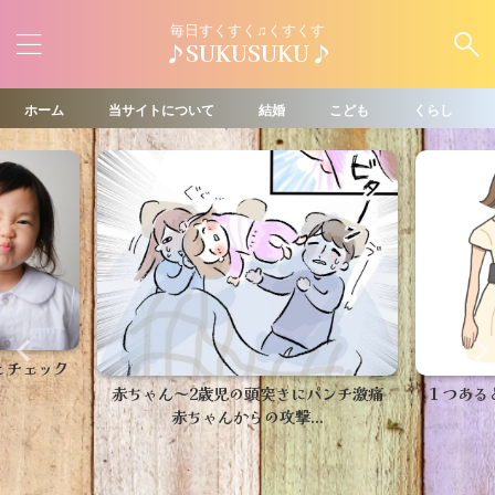
毎日すくすく♫くすくす
♪SUKUSUKU♪
ホーム
当サイトについて
結婚
こども
くらし
とチェック
赤ちゃん～2歳児の頭突きにパンチ激痛
１つある
赤ちゃんからの攻撃...