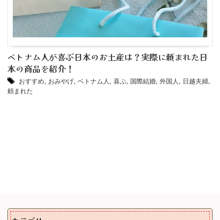
ベトナム人が喜ぶ日本のお土産は？実際に頼まれた日
本の商品を紹介！
おすすめ
,
おみやげ
,
ベトナム人
,
喜ぶ
,
国際結婚
,
外国人
,
日越夫婦
,
頼まれた