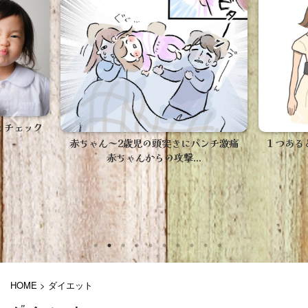
【病児
ト
パンチ激痛
１つあると便利！楽天人気の高いヒップ
.
シートだけを紹介！
HOME
>
ダイエット