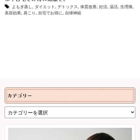
よもぎ蒸し
,
ダイエット
,
デトックス
,
体質改善
,
妊活
,
温活
,
生理痛
,
美容効果
,
肩こり
,
自宅でお得に
,
自律神経
カテゴリー