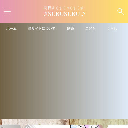
毎日すくすく♫くすくす
♪SUKUSUKU♪
ホーム
当サイトについて
結婚
こども
くらし