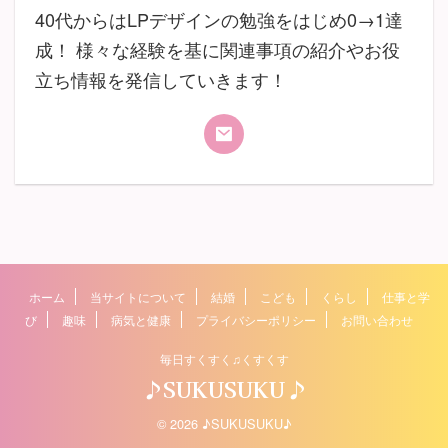
40代からはLPデザインの勉強をはじめ0→1達
成！ 様々な経験を基に関連事項の紹介やお役
立ち情報を発信していきます！
ホーム
当サイトについて
結婚
こども
くらし
仕事と学
び
趣味
病気と健康
プライバシーポリシー
お問い合わせ
毎日すくすく♫くすくす
♪SUKUSUKU♪
© 2026 ♪SUKUSUKU♪